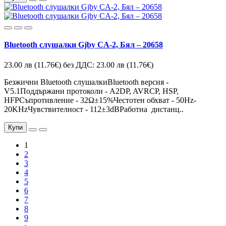
Bluetooth слушалки Gjby CA-2, Бял – 20658
23.00 лв
(11.76€)
без ДДС: 23.00 лв
(11.76€)
Безжични Bluetooth слушалкиBluetooth версия -
V5.1Поддържани протоколи - A2DP, AVRCP, HSP,
HFPСъпротивление - 32Ω±15%Честотен обхват - 50Hz-
20KHzЧувствителност - 112±3dBРаботна дистанц..
Купи
1
2
3
4
5
6
7
8
9