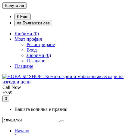
Валута
лв
€ Euro
лв Български лев
Любими (0)
Моят профил
Регистриране
Вход
Любими (0)
Плащане
Плащане
Call Now
+359
0
Вашата количка е празна!
Начало