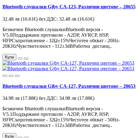
Bluetooth слушалки Gjby CA-123, Различни цветове – 20655
32.48 лв
(16.61€)
без ДДС: 32.48 лв
(16.61€)
Безжични Bluetooth слушалкиBluetooth версия -
V5.0Поддържани протоколи - A2DP, AVRCP, HSP,
HFPСъпротивление - 32Ω±15%Честотен обхват - 20Hz-
20KHzЧувствителност - 112±3dBРаботна дистанц..
Купи
Bluetooth слушалки Gjby CA-127, Различни цветове – 20653
34.98 лв
(17.88€)
без ДДС: 34.98 лв
(17.88€)
Безжични Bluetooth слушалкиBluetooth версия -
V5.1Поддържани протоколи - A2DP, AVRCP, HSP,
HFPСъпротивление - 32Ω±15%Честотен обхват - 50Hz-
20KHzЧувствителност - 112±3dBРаботна дистанц..
Купи