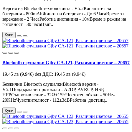
Версия на Bluetooth технологията - V5.2Капацитет на
батерията - 800mAhЖивот на батерията - До 6 ЧасаВреме за
зареждане - 2 ЧасаРаботна дистанция - 10мВреме в режим на
готовност - 30 часаЦвят..
Купи
Bluetooth слушалки Gjby CA-121, Различни цветове – 20657
19.45 лв
(9.94€)
без ДДС: 19.45 лв
(9.94€)
Безжични Bluetooth слушалкиBluetooth версия -
V5.1Поддържани протоколи - A2DP, AVRCP, HSP,
HFPСъпротивление - 32Ω±15%Честотен обхват - 50Hz-
20KHzЧувствителност - 112±3dBРаботна дистанц..
Купи